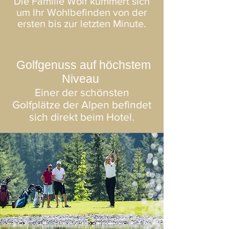
Die Familie Wolf kümmert sich
um Ihr Wohlbefinden von der
ersten bis zur letzten Minute.
Golfgenuss auf
höchstem
Niveau
Einer der schönsten
Golfplätze
der Alpen befindet
sich direkt beim Hotel.