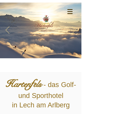
Home
f
H
arten
els
- das Golf-
und Sporthotel
in Lech am Arlberg