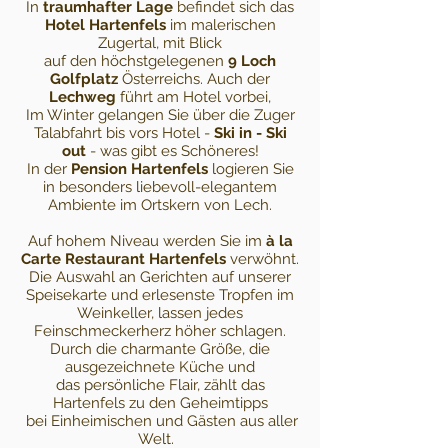
In
traumhafter Lage
befindet sich das
Hotel Hartenfels
im malerischen
Zugertal, mit Blick
auf den höchstgelegenen
9 Loch
Golfplatz
Österreichs. Auch der
Lechweg
führt am Hotel vorbei,
Im Winter gelangen Sie über die Zuger
Talabfahrt bis vors Hotel -
Ski in - Ski
out
- was gibt es Schöneres!
In der
Pension Hartenfels
logieren Sie
in besonders liebevoll-elegantem
Ambiente im Ortskern von Lech.
Auf hohem Niveau werden Sie im
à la
Carte Restaurant Hartenfels
verwöhnt.
Die Auswahl an Gerichten auf unserer
Speisekarte und erlesenste Tropfen im
Weinkeller, lassen jedes
Feinschmeckerherz höher schlagen.
Durch die charmante Größe, die
ausgezeichnete Küche und
das persönliche Flair, zählt das
Hartenfels zu den Geheimtipps
bei Einheimischen und Gästen aus aller
Welt.