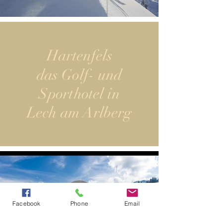
Hartenfels
das Golf- und
Sporthotel in
Lech am Arlberg
Facebook
Phone
Email