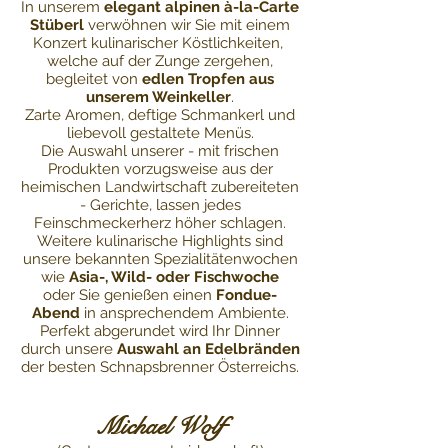
In unserem
elegant alpinen à-la-Carte
Stüberl
verwöhnen wir Sie mit einem
Konzert kulinarischer Köstlichkeiten,
welche auf der Zunge zergehen,
begleitet von
edlen Tropfen aus
unserem Weinkeller
.
Zarte Aromen, deftige Schmankerl und
liebevoll gestaltete Menüs.
Die Auswahl unserer - mit frischen
Produkten vorzugsweise aus der
heimischen Landwirtschaft zubereiteten
- Gerichte, lassen jedes
Feinschmeckerherz höher schlagen.
Weitere kulinarische Highlights sind
unsere bekannten Spezialitätenwochen
wie
Asia-, Wild- oder Fischwoche
oder Sie genießen einen
Fondue-
Abend
in ansprechendem Ambiente.
Perfekt abgerundet wird Ihr Dinner
durch unsere
Auswahl an Edelbränden
der besten Schnapsbrenner Österreichs.
Michael Wolf